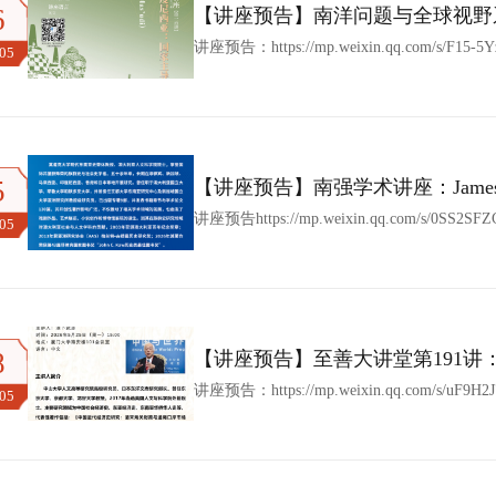
6
【讲座预告】南洋问题与全球视野系
Mas’udi）|普拉博沃治下的印
讲座预告：https://mp.weixin.qq.com/s/F15-5
.05
5
【讲座预告】南强学术讲座：James Fr
研究方法与实践
讲座预告https://mp.weixin.qq.com/s/0SS2SFZC
.05
8
【讲座预告】至善大讲堂第191讲：
融和贸易网络
讲座预告：https://mp.weixin.qq.com/s/uF9H2J7
.05