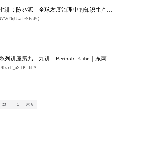
七讲：陈兆源｜全球发展治理中的知识生产与
j4VWJ0qUwdszSBoPQ
座第九十九讲：Berthold Kuhn｜东南亚
0KxYF_uS-fK--hFA
23
下页
尾页