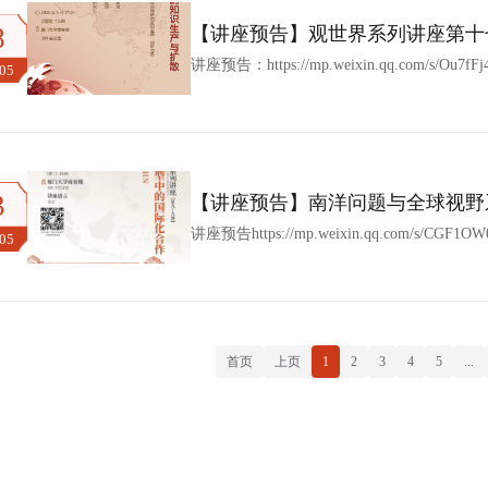
8
【讲座预告】观世界系列讲座第十
扩散
讲座预告：https://mp.weixin.qq.com/s/Ou7fF
.05
3
【讲座预告】南洋问题与全球视野系列讲
绿色转型中的国际化合作
讲座预告https://mp.weixin.qq.com/s/CGF1OW
.05
首页
上页
1
2
3
4
5
...