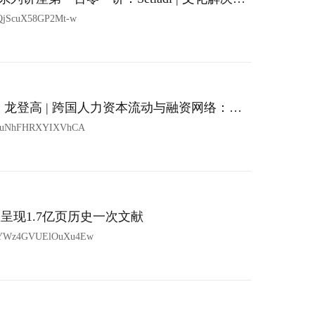
型中的战略作用
4QjScuX58GP2Mt-w
：龙登高 | 跨国人力资本流动与融资网络：基
uF9uNhFHRXYIXVhCA
为您呈现1.7亿页历史一次文献
ejYWz4GVUElOuXu4Ew