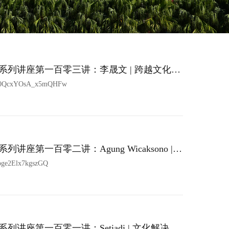
列讲座第一百零三讲：李晟文 | 跨越文化藩
与现状
tk0QcxYOsA_x5mQHFw
第一百零二讲：Agung Wicaksono |
西亚中爪哇省的个案研究
pge2Elx7kgszGQ
座第一百零一讲：Setiadi | 文化解决方