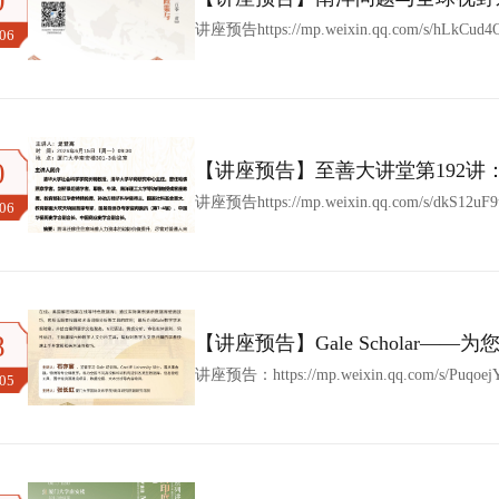
0
案：人文学科在公共政策与社会转
讲座预告https://mp.weixin.qq.com/s/hLkCud
.06
0
【讲座预告】至善大讲堂第192讲
于侨批与契约移民的考察
讲座预告https://mp.weixin.qq.com/s/dkS12
.06
8
【讲座预告】Gale Scholar——
讲座预告：https://mp.weixin.qq.com/s/Puqo
.05