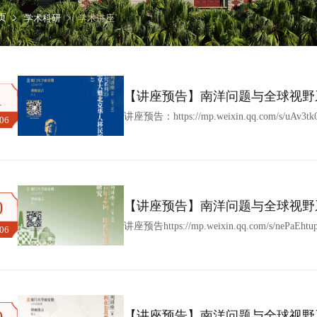
页
学术科研
学术讲座
1
【讲座预告】南洋问题与全球视野系
篱：加拿大魁北克华人移民的历史
讲座预告：https://mp.weixin.qq.com/s/uAv3
.06
0
【讲座预告】南洋问题与全球视野系列讲座
农业结构与农村青年志向：印度尼
讲座预告https://mp.weixin.qq.com/s/nePaEhtu
.06
【讲座预告】南洋问题与全球视野系列讲