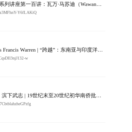
列讲座第一百讲：瓦万·马苏迪（Wawan
度尼西亚：国家主导的发展战略与雄心
Yz3MFhnY-Y6fLAKiQ
ancis Warren | “跨越”：东南亚与印度洋史
qsDIl3njJ132-w
滨下武志 | 19世纪末至20世纪初华南侨批金
CbtblahzheGPzfg