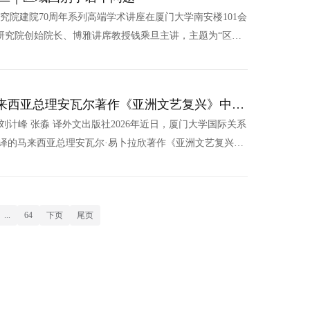
研究院建院70周年系列高端学术讲座在厦门大学南安楼101会
研究院创始院长、博雅讲席教授钱乘旦主讲，主题为“区域
理了区域国别研究的全球发展历程与中国学科建设背景，指
，是适配中国走近世界舞台中央的国家需求。接着，他阐释区
全方位深度研究，...
马来西亚总理安瓦尔著作《亚洲文艺复兴》中文
刘计峰 张淼 译外文出版社2026年近日，厦门大学国际关系
译的马来西亚总理安瓦尔·易卜拉欣著作《亚洲文艺复兴》
艺复兴》是安瓦尔于1996年担任马来西亚副总理期间出版
该书在国际上获得了广泛赞誉。全书共分九章，系统论述了
调，...
...
64
下页
尾页