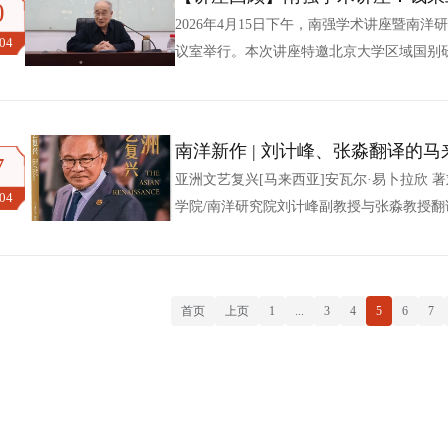
0
2026年4月15日下午，南强学术讲座暨南洋
.04
议室举行。本次讲座特邀北京大学区域国别
国别学若干问题”。讲座中，钱乘旦首先梳
出区域国别学2022年列入研究生学科目录
域国别学是交叉学科，核心是对特定国家/地区
南洋新作 | 刘计峰、张淼翻译的
7
版出版发行
亚洲文艺复兴[马来西亚]安瓦尔·易卜拉欣 著
.04
学院/南洋研究院刘计峰副教授与张淼教授翻
中文版，已由外文出版社正式发行。《亚洲文
的英文著作。作为安瓦尔的重要思想作品，
亚洲的文化、民生、经济等多个领域。安瓦尔强
首页
上页
1
...
3
4
5
6
7