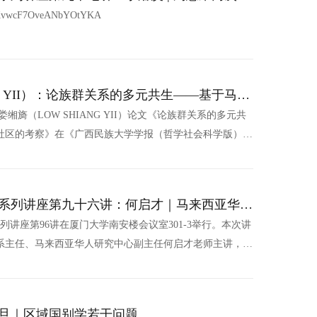
KKvwcF7OveANbYOtYKA
ANG YII）：论族群关系的多元共生——基于马来
考察
旖（LOW SHIANG YII）论文《论族群关系的多元共
社区的考察》在《广西民族大学学报（哲学社会科学版）》
xin.qq.com/s/Qex8JYSTHOM_wfQaE2hiqQ 作者简介娄缃
籍，厦门大学国际关系学院/南洋研究院助理教授、硕士生导师，
人类学、...
系列讲座第九十六讲：何启才｜马来西亚华人
学为例
系列讲座第96讲在厦门大学南安楼会议室301-3举行。本次讲
系主任、马来西亚华人研究中心副主任何启才老师主讲，主
马来亚大学为例”。讲座中，何启才老师首先系统梳理马来
视角起步、学术本土化崛起、议题多元拓展三个阶段，阐明
...
旦｜区域国别学若干问题