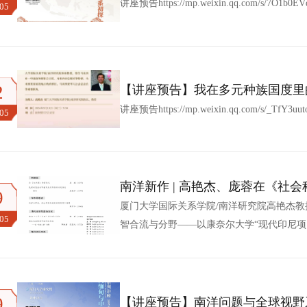
史自主知识体系初探
讲座预告https://mp.weixin.qq.com/s/7O1b0E
.05
2
【讲座预告】我在多元种族国度里
讲座预告https://mp.weixin.qq.com/s/_TfY3uu
.05
南洋新作 | 高艳杰、庞蓉在《社
9
的官智合流与分野》
厦门大学国际关系学院/南洋研究院高艳杰教
.05
智合流与分野——以康奈尔大学“现代印尼项目
文是国家社会科学基金项目“中国区域国别学
24@ZH039）阶段性成果。文章以康奈尔
资源与学术界在区域研究发展中的互动关系，揭
9
【讲座预告】南洋问题与全球视野系