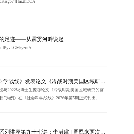
VdKssgo74Hm2hDOA
的足迹——从霹雳河畔说起
to-lPyvLGMryzmA
会科学战线》发表论文《冷战时期美国区域研究
授与2022级博士生庞蓉论文《冷战时期美国区域研究的官
”为例》在《社会科学战线》2026年第5期正式刊出。该
自主知识体系建设的理论与方法”（项目批准号：
大学“现代印尼项目”为切入点，考察冷战时期美国政府、社会
示美国区域研究在“...
列讲座第九十七讲：李潜虞 | 周恩来两次访