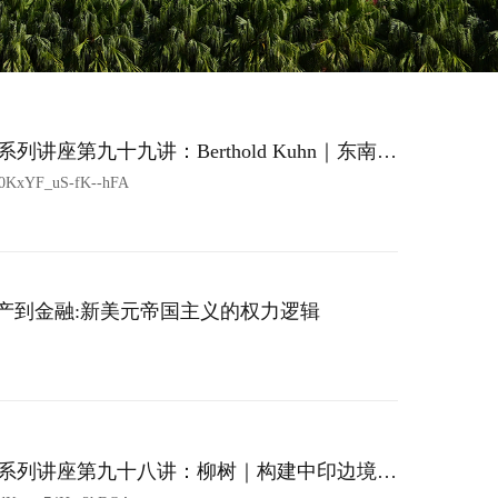
座第九十九讲：Berthold Kuhn｜东南亚
0KxYF_uS-fK--hFA
s｜从生产到金融:新美元帝国主义的权力逻辑
系列讲座第九十八讲：柳树｜构建中印边境历