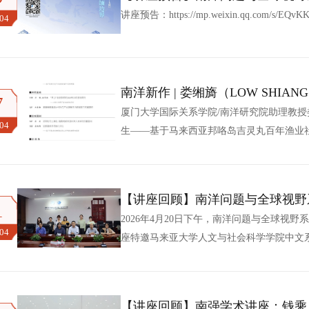
问缅甸与中缅边界问题的解决
讲座预告：https://mp.weixin.qq.com/s/EQv
.04
南洋新作 | 娄缃旖（LOW SHI
7
西亚邦咯岛吉灵丸百年渔业社区的
厦门大学国际关系学院/南洋研究院助理教授娄缃
.04
生——基于马来西亚邦咯岛吉灵丸百年渔业
2025年第6期正式刊出，全文详见https://mp.wei
旖（LOW SHIANG YII），马来西亚
北京大学社会学系人类学博士。研究方向为文化
【讲座回顾】南洋问题与全球视野
1
研究的发展新趋势——以马来亚大
2026年4月20日下午，南洋问题与全球视野
.04
座特邀马来亚大学人文与社会科学学院中文
题为“马来西亚华人研究的发展新趋势——以
西亚华人研究的发展脉络，将其划分为外部
相关研究从西方观察转向本土深耕的演进历程。
【讲座回顾】南强学术讲座：钱乘